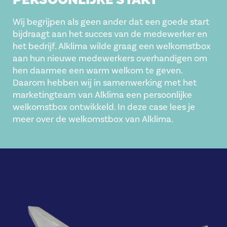
Wij begrijpen als geen ander dat een goede start
bijdraagt aan het succes van de medewerker en
het bedrijf. Alklima wilde graag een welkomstbox
aan hun nieuwe medewerkers overhandigen om
hen daarmee een warm welkom te geven.
Daarom hebben wij in samenwerking met het
marketingteam van Alklima een persoonlijke
welkomstbox ontwikkeld. In deze case lees je
meer over de welkomstbox van Alklima.