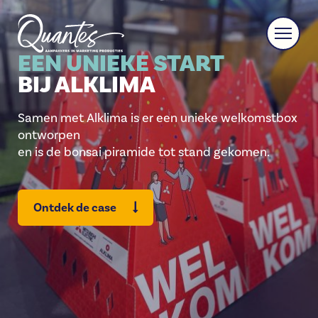
EEN UNIEKE START
BIJ ALKLIMA
Samen met Alklima is er een unieke welkomstbox
ontworpen
en is de bonsai piramide tot stand gekomen.
Ontdek de case