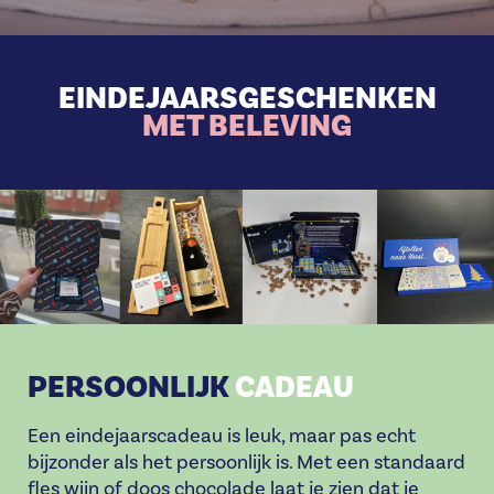
EINDEJAARSGESCHENKEN
MET BELEVING
P
ERSOONLIJK
CADEAU
Een eindejaarscadeau is leuk, maar pas echt
bijzonder als het persoonlijk is. Met een standaard
fles wijn of doos chocolade laat je zien dat je