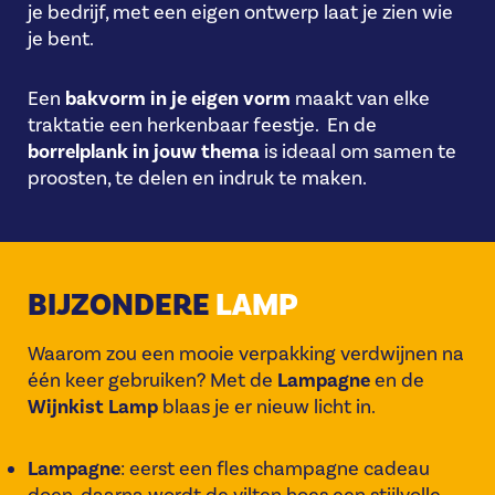
je bedrijf, met een eigen ontwerp laat je zien wie
je bent.
Een
bakvorm in je eigen vorm
maakt van elke
traktatie een herkenbaar feestje. En de
borrelplank in jouw thema
is ideaal om samen te
proosten, te delen en indruk te maken.
BIJZONDERE
LAMP
Waarom zou een mooie verpakking verdwijnen na
één keer gebruiken? Met de
Lampagne
en de
Wijnkist Lamp
blaas je er nieuw licht in.
Lampagne
: eerst een fles champagne cadeau